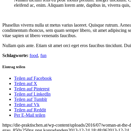
eleifend ac, enim. Aliquam lorem ante, dapibus in, viverra quis, f
Phasellus viverra nulla ut metus varius laoreet. Quisque rutrum. Aenea
condimentum rhoncus, sem quam semper libero, sit amet adipiscing se
vitae sapien ut libero venenatis faucibus.
Nullam quis ante. Etiam sit amet orci eget eros faucibus tincidunt. Dui
Schlagworte:
food
,
fun
Eintrag teilen
Teilen auf Facebook
Teilen auf X
Teilen auf Pinterest
Teilen auf LinkedIn
Teilen auf Tumblr
Teilen auf Vk
Teilen auf Reddit
Per E-Mail teilen
https://die-praktischen.at/wp-content/uploads/2016/07/woman-at-the-d
grau_850x250px.png
konradanders
2013-12-24 18:48:06
2013-12-24 