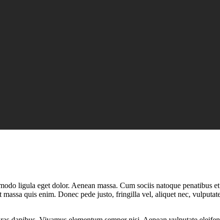
mmodo ligula eget dolor. Aenean massa. Cum sociis natoque penatibus et
t massa quis enim. Donec pede justo, fringilla vel, aliquet nec, vulputate
Cras dapibus. Vivamus elementum semper nisi. Aenean vulputate eleifend t