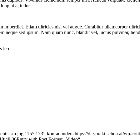
eugiat a, tellus.
n imperdiet. Etiam ultricies nisi vel augue. Curabitur ullamcorper ultri
m neque sed ipsum. Nam quam nunc, blandit vel, luctus pulvinar, hendr
s leo.
entist-m.jpg
1155
1732
konradanders
https://die-praktischen.at/wp-co
18:48:06
Entry with Post Format „Video“