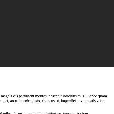
 magnis dis parturient montes, nascetur ridiculus mus. Donec quam
 eget, arcu. In enim justo, rhoncus ut, imperdiet a, venenatis vitae,
ellus. Aenean leo ligula, porttitor eu, consequat vitae,