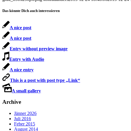
Das könnte Dich auch interessieren
A nice post
A nice post
Entry without preview image
Entry with Audio
A nice entry
This is a post with post type „Link“
A small gallery
Archive
Jänner 2026
Juli 2016
Feber 2015
August 2014